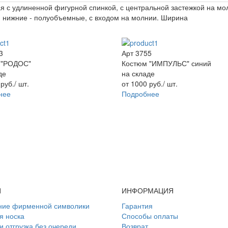
ная с удлиненной фигурной спинкой, с центральной застежкой на мо
 нижние - полуобъемные, с входом на молнии. Ширина
3
Арт 3755
 "РОДОС"
Костюм "ИМПУЛЬС" синий
де
на складе
0
руб.
/ шт.
от
1000
руб.
/ шт.
нее
Подробнее
И
ИНФОРМАЦИЯ
ние фирменной символики
Гарантия
я носка
Способы оплаты
и отгрузка без очереди
Возврат