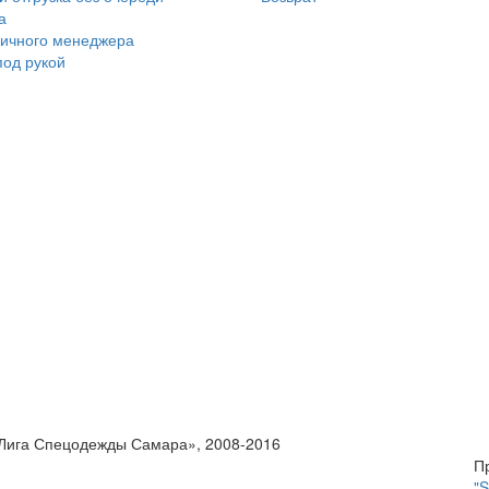
а
личного менеджера
под рукой
Лига Спецодежды Самара», 2008-2016
П
"S