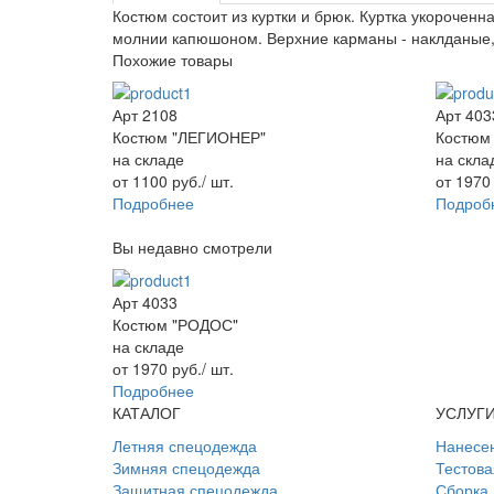
Костюм состоит из куртки и брюк. Куртка укорочен
молнии капюшоном. Верхние карманы - наклданые,
Похожие товары
Арт 2108
Арт 403
Костюм "ЛЕГИОНЕР"
Костюм
на складе
на скла
от
1100
руб.
/ шт.
от
197
Подробнее
Подроб
Вы недавно смотрели
Арт 4033
Костюм "РОДОС"
на складе
от
1970
руб.
/ шт.
Подробнее
КАТАЛОГ
УСЛУГ
Летняя спецодежда
Нанесе
Зимняя спецодежда
Тестова
Защитная спецодежда
Сборка 